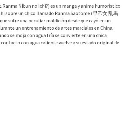
nma Nibun no Ichi?) es un manga y anime humorístico
shi sobre un chico llamado Ranma Saotome (早乙女 乱馬
e sufre una peculiar maldición desde que cayó en un
urante un entrenamiento de artes marciales en China.
ando se moja con agua fría se convierte en una chica
er contacto con agua caliente vuelve a su estado original de