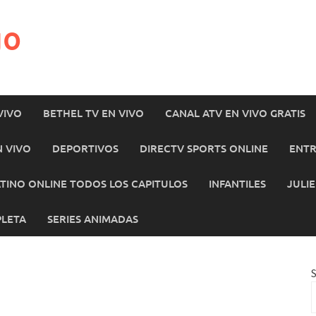
go
VIVO
BETHEL TV EN VIVO
CANAL ATV EN VIVO GRATIS
N VIVO
DEPORTIVOS
DIRECTV SPORTS ONLINE
ENTR
ATINO ONLINE TODOS LOS CAPITULOS
INFANTILES
JULI
PLETA
SERIES ANIMADAS