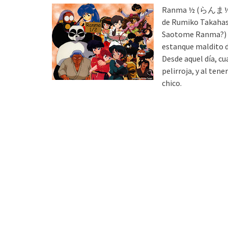
Ranma ½ (らんま½ Ra
de Rumiko Takaha
Saotome Ranma?) qu
estanque maldito d
Desde aquel día, cu
pelirroja, y al ten
chico.