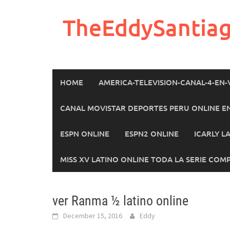
Skip
to
TheEddySantia
content
HOME
AMERICA-TELEVISION-CANAL-4-EN-
CANAL MOVISTAR DEPORTES PERU ONLINE E
ESPN ONLINE
ESPN2 ONLINE
ICARLY L
MISS XV LATINO ONLINE TODA LA SERIE COM
ver Ranma ½ latino online
December 15, 2016
Eddy