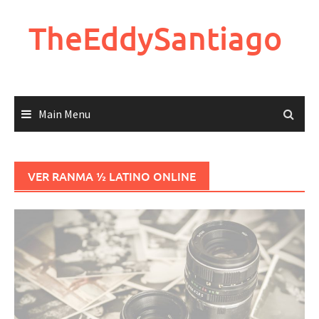
Skip
to
TheEddySantiago
content
Main Menu
VER RANMA ½ LATINO ONLINE