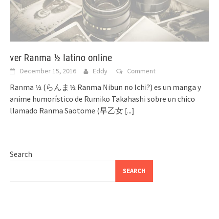
ver Ranma ½ latino online
December 15, 2016
Eddy
Comment
Ranma ½ (らんま½ Ranma Nibun no Ichi?) es un manga y
anime humorístico de Rumiko Takahashi sobre un chico
llamado Ranma Saotome (早乙女
[...]
Search
SEARCH