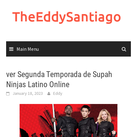
Skip
to
TheEddySantiago
content
Main Menu
ver Segunda Temporada de Supah
Ninjas Latino Online
January 18, 2023
Eddy