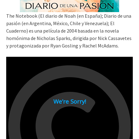
The Notebook (El diario de Noah (en España); Diario de una
pasión (en Argentina, México, Chile y Venezuela); El
Cuaderno) es una película de 2004 basada en la novela
homónima de Nicholas Sparks, dirigida por Nick Cassavetes
y protagonizada por Ryan Gosling y Rachel McAdams.