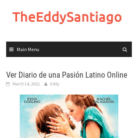
Skip
to
TheEddySantiago
content
Main Menu
Ver Diario de una Pasión Latino Online
March 14, 2022
Eddy