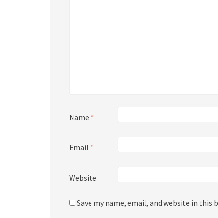
Name
*
Email
*
Website
Save my name, email, and website in this 