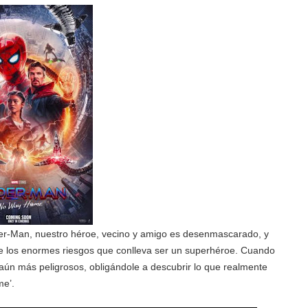
ider-Man, nuestro héroe, vecino y amigo es desenmascarado, y
de los enormes riesgos que conlleva ser un superhéroe. Cuando
 aún más peligrosos, obligándole a descubrir lo que realmente
me’.