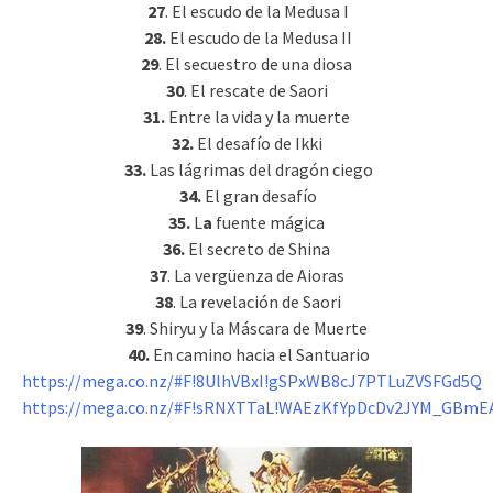
27
. El escudo de la Medusa I
28.
El escudo de la Medusa II
29
. El secuestro de una diosa
30
. El rescate de Saori
31.
Entre la vida y la muerte
32.
El desafío de Ikki
33.
Las lágrimas del dragón ciego
34.
El gran desafío
35.
L
a
fuente mágica
36.
El secreto de Shina
37
. La vergüenza de Aioras
38
. La revelación de Saori
39
. Shiryu y la Máscara de Muerte
40.
En camino hacia el Santuario
https://mega.co.nz/#F!8UlhVBxI!gSPxWB8cJ7PTLuZVSFGd5Q
https://mega.co.nz/#F!sRNXTTaL!WAEzKfYpDcDv2JYM_GBmE