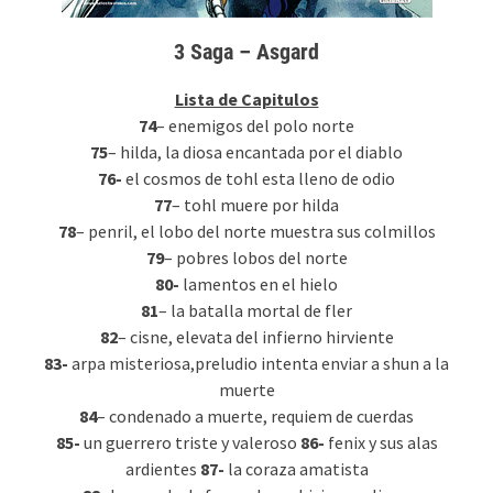
3 Saga – Asgard
Lista de Capitulos
74
– enemigos del polo norte
75
– hilda, la diosa encantada por el diablo
76-
el cosmos de tohl esta lleno de odio
77
– tohl muere por hilda
78
– penril, el lobo del norte muestra sus colmillos
79
– pobres lobos del norte
80-
lamentos en el hielo
81
– la batalla mortal de fler
82
– cisne, elevata del infierno hirviente
83-
arpa misteriosa,preludio intenta enviar a shun a la
muerte
84
– condenado a muerte, requiem de cuerdas
85-
un guerrero triste y valeroso
86-
fenix y sus alas
ardientes
87-
la coraza amatista