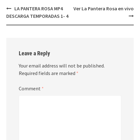
Post
LA PANTERA ROSA MP4
Ver La Pantera Rosa en vivo
navigation
DESCARGA TEMPORADAS 1- 4
Leave a Reply
Your email address will not be published.
Required fields are marked
*
Comment
*