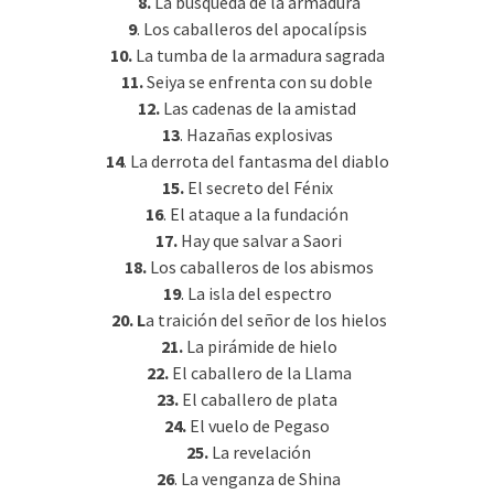
8.
La búsqueda de la armadura
9
. Los caballeros del apocalípsis
10.
La tumba de la armadura sagrada
11.
Seiya se enfrenta con su doble
12.
Las cadenas de la amistad
13
. Hazañas explosivas
14
. La derrota del fantasma del diablo
15.
El secreto del Fénix
16
. El ataque a la fundación
17.
Hay que salvar a Saori
18.
Los caballeros de los abismos
19
. La isla del espectro
20. L
a traición del señor de los hielos
21.
La pirámide de hielo
22.
El caballero de la Llama
23.
El caballero de plata
24.
El vuelo de Pegaso
25.
La revelación
26
. La venganza de Shina