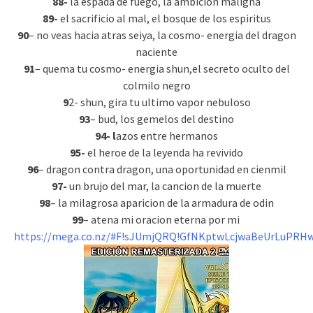
88-
la espada de fuego, la ambicion maligna
89-
el sacrificio al mal, el bosque de los espiritus
90
– no veas hacia atras seiya, la cosmo- energia del dragon
naciente
91
– quema tu cosmo- energia shun,el secreto oculto del
colmilo negro
9
2- shun, gira tu ultimo vapor nebuloso
93
– bud, los gemelos del destino
94- l
azos entre hermanos
95-
el heroe de la leyenda ha revivido
96
– dragon contra dragon, una oportunidad en cienmil
97-
un brujo del mar, la cancion de la muerte
98
– la milagrosa aparicion de la armadura de odin
99
– atena mi oracion eterna por mi
https://mega.co.nz/#F!sJUmjQRQ!GfNKptwLcjwaBeUrLuPRH