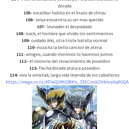
dorada
105-
excalibur habita en el brazo de shiryu
106
– seiya encuentra su ser mas querido
107
– leunades el despiadado
108-
isack, el hombre que olvido los sentimientos
109-
cuidado ikki, otra triste batalla normal
110-
escucha la bella cancion de atena
111-
amigos, cuando morimos lo hacemos juntos
112
– el misterio del renacimiento de poseidon
113-
flecha dorada ataca a poseidon
114-
viva la amistad, larga vida leyenda de los caballeros
https://mega.co.nz/#F!wQUWiQBK!x_Z0ECnvikZHbhrpSq0GQA