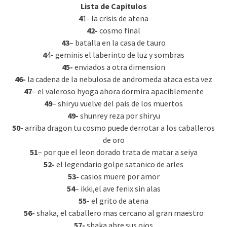
Lista de Capitulos
4
1- la crisis de atena
42-
cosmo final
43
– batalla en la casa de tauro
4
4- geminis el laberinto de luz y sombras
45-
enviados a otra dimension
46-
la cadena de la nebulosa de andromeda ataca esta vez
47
– el valeroso hyoga ahora dormira apaciblemente
49
– shiryu vuelve del pais de los muertos
49-
shunrey reza por shiryu
50-
arriba dragon tu cosmo puede derrotar a los caballeros
de oro
51
– por que el leon dorado trata de matar a seiya
52-
el legendario golpe satanico de arles
53-
casios muere por amor
54
– ikki,el ave fenix sin alas
55-
el grito de atena
56-
shaka, el caballero mas cercano al gran maestro
57-
shaka abre sus ojos