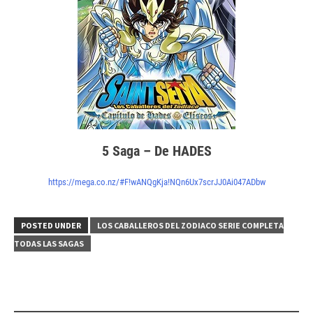
5 Saga – De HADES
https://mega.co.nz/#F!wANQgKja!NQn6Ux7scrJJ0Ai047ADbw
POSTED UNDER
LOS CABALLEROS DEL ZODIACO SERIE COMPLETA
TODAS LAS SAGAS