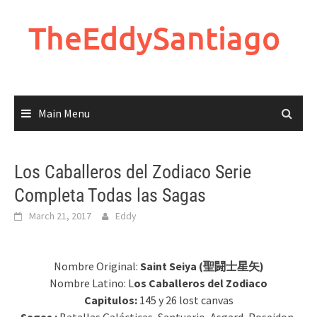
Skip
to
TheEddySantiago
content
Main Menu
Los Caballeros del Zodiaco Serie
Completa Todas las Sagas
March 21, 2017
Eddy
Nombre Original:
Saint Seiya (聖闘士星矢)
Nombre Latino: L
os Caballeros del Zodiaco
Capitulos:
145 y 26 lost canvas