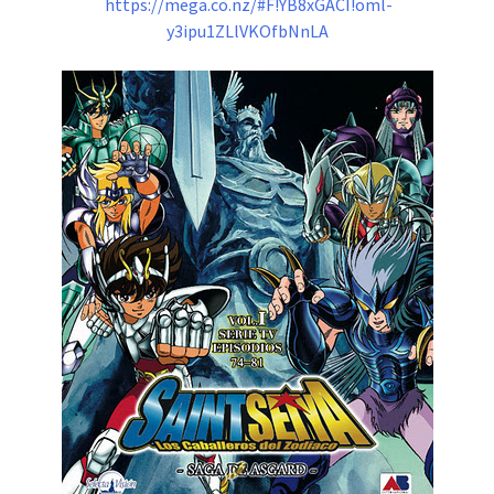
https://mega.co.nz/#F!YB8xGACI!oml-
y3ipu1ZLlVKOfbNnLA