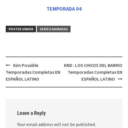
TEMPORADA 04
POSTED UNDER
SERIES ANIMADAS
Post
Kim Possible
KND : LOS CHICOS DEL BARRIO
navigation
Temporadas Completas EN
Temporadas Completas EN
ESPAÑOL LATINO
ESPAÑOL LATINO
Leave a Reply
Your email address will not be published.