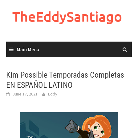
Skip
to
TheEddySantiago
content
Main Menu
Kim Possible Temporadas Completas
EN ESPAÑOL LATINO
June 17, 2021
Eddy