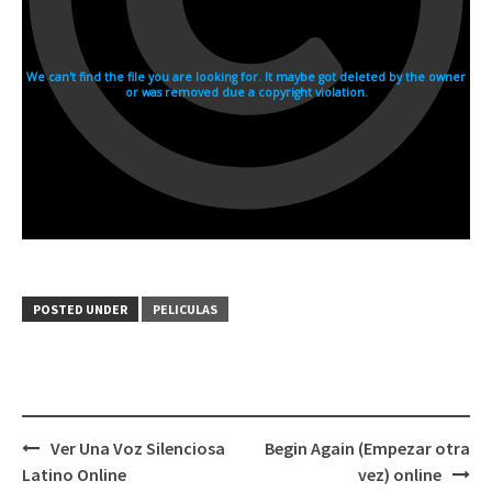
POSTED UNDER
PELICULAS
Post
Ver Una Voz Silenciosa
Begin Again (Empezar otra
navigation
Latino Online
vez) online