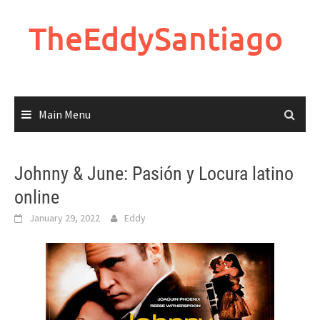
Skip
to
TheEddySantiago
content
Main Menu
Johnny & June: Pasión y Locura latino
online
January 29, 2022
Eddy