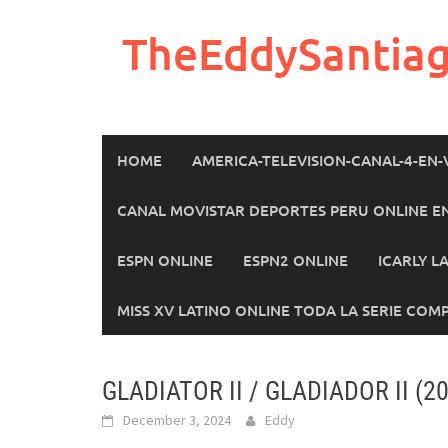
Skip
to
TheEddySantia
content
HOME
AMERICA-TELEVISION-CANAL-4-EN-
CANAL MOVISTAR DEPORTES PERU ONLINE E
ESPN ONLINE
ESPN2 ONLINE
ICARLY L
MISS XV LATINO ONLINE TODA LA SERIE COM
GLADIATOR II / GLADIADOR II (2
December 3, 2024
Eddy