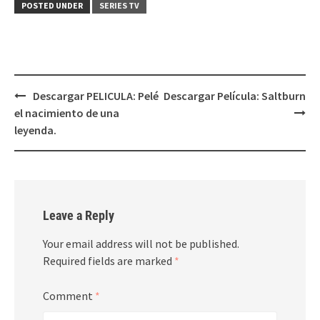
POSTED UNDER
SERIES TV
Post
Descargar PELICULA: Pelé
Descargar Película: Saltburn
navigation
el nacimiento de una
leyenda.
Leave a Reply
Your email address will not be published.
Required fields are marked
*
Comment
*