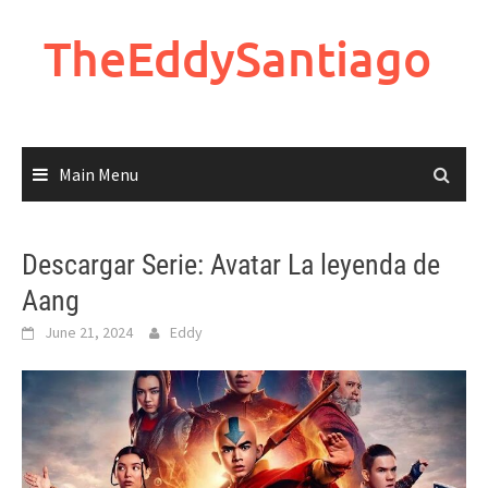
Skip
to
TheEddySantiago
content
Main Menu
Descargar Serie: Avatar La leyenda de
Aang
June 21, 2024
Eddy