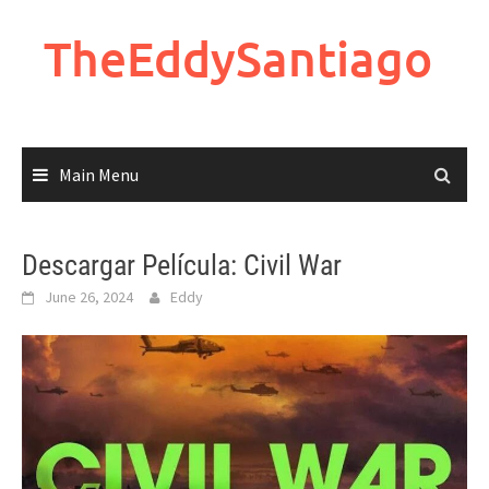
Skip
to
TheEddySantiago
content
Main Menu
Descargar Película: Civil War
June 26, 2024
Eddy