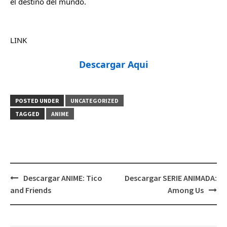
el destino del mundo.
LINK
Descargar Aqui
POSTED UNDER
UNCATEGORIZED
TAGGED
ANIME
Post
Descargar ANIME: Tico
Descargar SERIE ANIMADA:
navigation
and Friends
Among Us