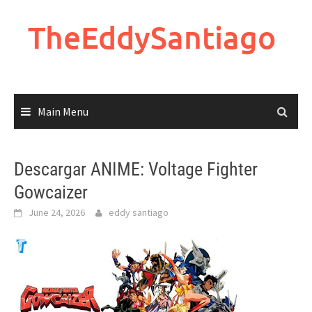
Skip
to
TheEddySantiago
content
Main Menu
Descargar ANIME: Voltage Fighter
Gowcaizer
June 24, 2026
eddy santiago