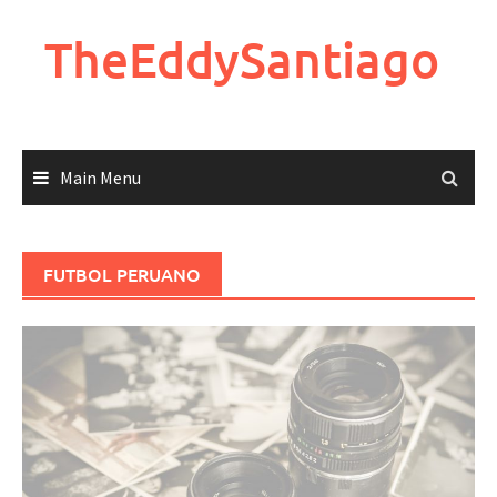
Skip
to
TheEddySantiago
content
Main Menu
FUTBOL PERUANO