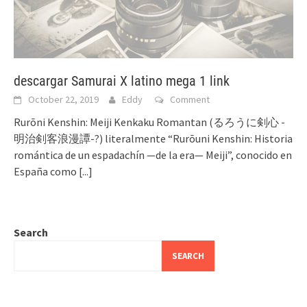
descargar Samurai X latino mega 1 link
October 22, 2019
Eddy
Comment
Rurōni Kenshin: Meiji Kenkaku Romantan (るろうに剣心 -
明治剣客浪漫譚-?) literalmente “Rurōuni Kenshin: Historia
romántica de un espadachín —de la era— Meiji”, conocido en
España como
[...]
Search
SEARCH